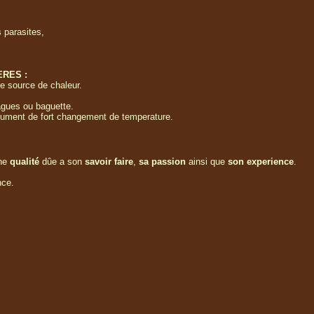
s parasites,
ERES :
e source de chaleur.
agues ou baguette.
nstrument de fort changement de temperature.
une
qualité
dûe a son
savoir faire
,
sa passion
ainsi que
son experience
.
nce.